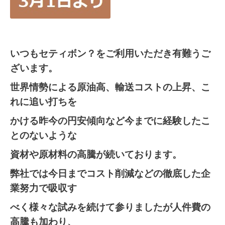
いつもセティボン？をご利用いただき有難うご
ざいます。
世界情勢による原油高、輸送コストの上昇、こ
れに追い打
ちを
かける昨今の円安傾向など
今までに経験したこ
とのな
いような
資材や原材料の高騰が続いております。
弊社では今日までコスト削減などの徹底した企
業努力で吸
収す
べく様々な試みを続けて参りましたが
人件費の
高騰も
加わり、