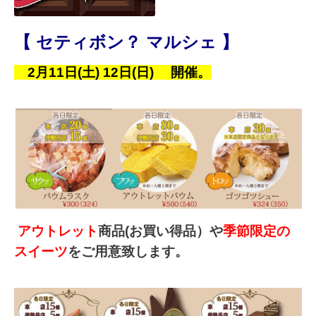
【
セティボン？ マルシェ
】
2月11日(土) 12日(日) 開催。
アウトレット
商品(お買い得品）や
季節限定の
スイーツ
をご用意致します。