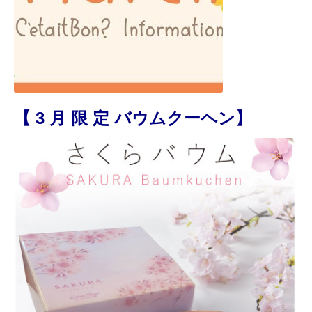
【 3
月 限 定 バウムクーヘン】