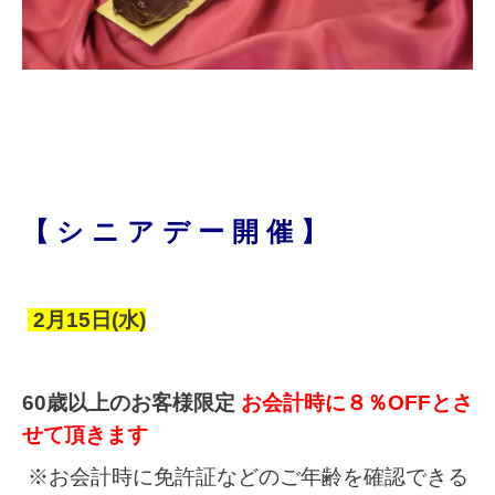
【 シ ニ ア デ ー 開 催 】
2
月15日(水
)
60歳以上のお客様限定
お会計時に８％OFFとさ
せて頂きます
※お会計時に免許証などのご年齢を確認できる