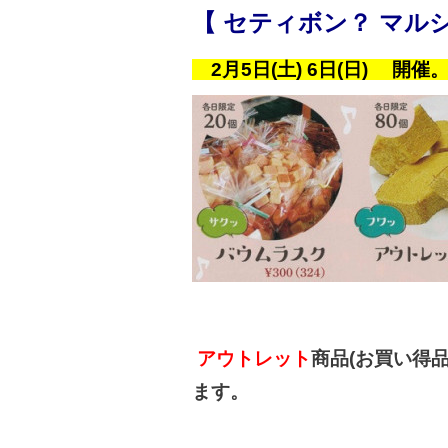
【
セティボン？ マル
2月5日(土) 6日(日) 開催
アウトレット
商品(お買い得
ます。