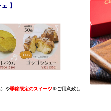
シェ
】
。
品）や
季節限定のスイーツ
をご用意致し