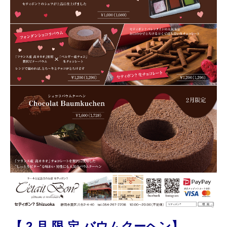
【 2
月 限 定 バウムクーヘン】