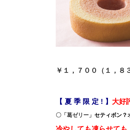
￥１，７００（１，８
【 夏 季 限 定 !
】
大好
〇「葛ゼリー」
セティボン？
冷やしても凍らせても