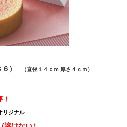
３６）
（直径１４ｃｍ 厚さ４ｃｍ）
評！
オリジナル
（溶けない）