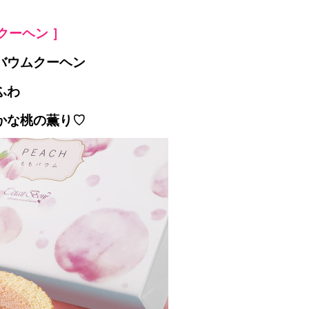
ムクーヘン ］
バウムクーヘン
ふわ
かな桃の薫り♡