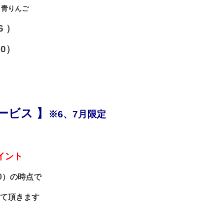
/ 青りんご
6
）
80）
ービス 】
※6、7月限定
イント
0）の時点で
て頂きます