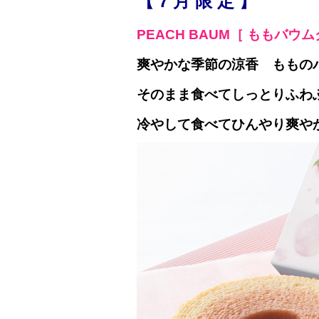
【 7 月 限 定 】
PEACH BAUM［ ももバウ
爽やかな季節の涼香 ももの
そのまま食べてしっとりふわ
冷やして食べてひんやり爽や